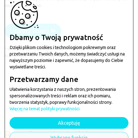
nowych Klientów.
Utwórz konto
Dbamy o Twoją prywatność
Dzięki plikom cookies i technologiom pokrewnym oraz
* w prypadku konfiguracji we własnym zakresie koszt wynosi 0zł,
przetwarzaniu Twoich danych, możemy świadczyć usługi na
konfiguracja i wprowadzenie menu przez opiekuna 99zł jednorazowo
najwyższym poziomie i zapewnić, że dopasujemy do Ciebie
wyświetlane treści.
Przetwarzamy dane
Ułatwienia korzystania z naszych stron, prezentowania
spersonalizowanych treści i reklam oraz ich pomiaru,
tworzenia statystyk, poprawy funkcjonalności strony.
Więcej na temat polityki prywatności.
Akceptuję
Rozwiązania dedykowane
Wybrane funkcje