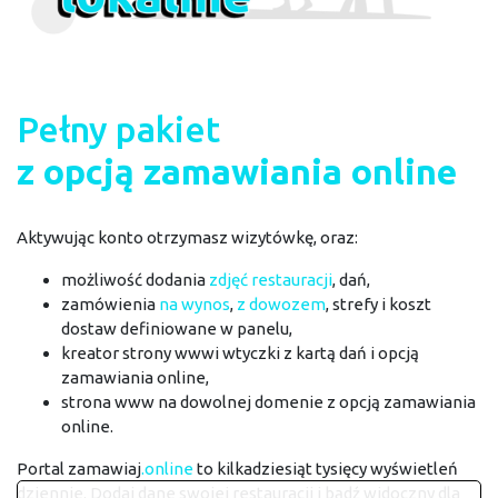
Pełny pakiet
z opcją zamawiania online
Aktywując konto otrzymasz wizytówkę, oraz:
możliwość dodania
zdjęć restauracji
, dań,
zamówienia
na wynos
,
z dowozem
, strefy i koszt
dostaw definiowane w panelu,
kreator strony wwwi wtyczki z kartą dań i opcją
zamawiania online,
strona www na dowolnej domenie z opcją zamawiania
online.
Portal zamawiaj
.online
to kilkadziesiąt tysięcy wyświetleń
dziennie. Dodaj dane swojej restauracji i bądź widoczny dla