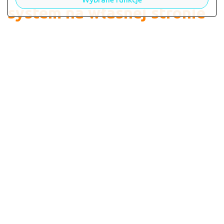
system na własnej stronie
Wdrożenie bezpośrednio na stronie restaracji:
dodatkowy element na Twojej stronie
z
interaktywną kartą dań i opcją zamawiania online,
wykonanie strony
z systemem zamawiania online,
budowanie własnej marki,
gromadzenie bazy własnych klientów.
Restauracja.online
* system restauracja.online to również narzędzia do promowania i
marketingu restauracji